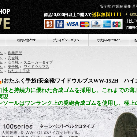
安全靴 作業服 長靴 
個人
ム
作業用品
＞
ム
安全靴
＞
ム
安全靴
スニーカータイプ
＞
＞
ム
安全靴
ワイドウルブス
＞
＞
ム
おたふく手袋
＞
[おたふく手袋]安全靴ワイドウルブスWW-152H ハイ
力性と持続力に優れた合成ゴムを採用し、これまでの薄
実現
ンソールはワンランク上の発砲合成ゴムを使用し、極上