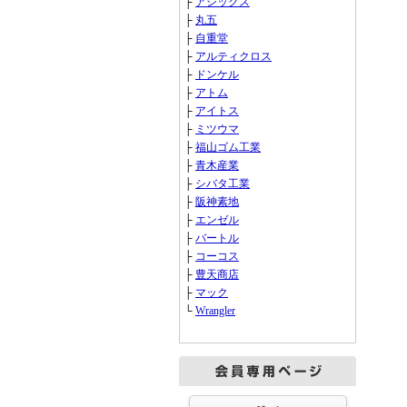
├
アシックス
├
丸五
├
自重堂
├
アルティクロス
├
ドンケル
├
アトム
├
アイトス
├
ミツウマ
├
福山ゴム工業
├
青木産業
├
シバタ工業
├
阪神素地
├
エンゼル
├
バートル
├
コーコス
├
豊天商店
├
マック
└
Wrangler