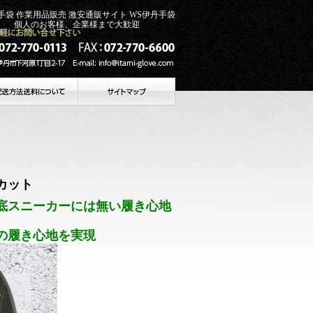
革手袋 作業用品販売 激安通販サイト WS伊丹手袋
のお客様、企業様まで大歓迎
カット
底スニーカーには無い履き心地
の履き心地を実現