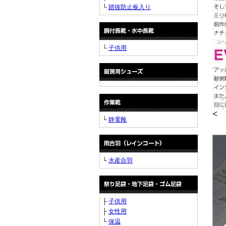
└
踏抜防止板入り
└
子供用
<
└
静電靴
└
水産合羽
├
子供用
├
女性用
└
保温