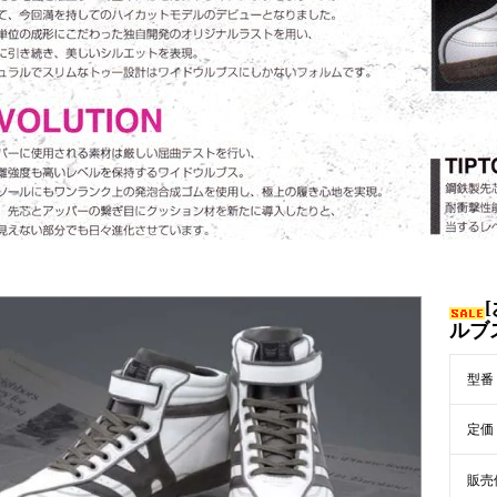
ルブ
型番
定価
販売