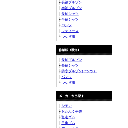
├
長袖ブルゾン
├
半袖ブルゾン
├
長袖シャツ
├
半袖シャツ
├
パンツ
├
レディース
└
つなぎ服
├
長袖ブルゾン
├
長袖シャツ
├
防寒ブルゾン(パンツ）
├
パンツ
└
つなぎ服
├
シモン
├
おたふく手袋
├
弘進ゴム
├
日進ゴム