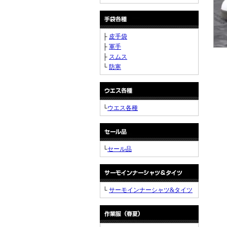
├
皮手袋
├
軍手
├
スムス
└
防寒
└
ウエス各種
└
セール品
└
サーモインナーシャツ&タイツ