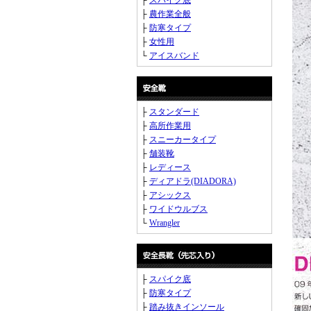
├
スパイク底
├
農作業全般
├
防寒タイプ
├
女性用
└
アイスバンド
├
スタンダード
├
高所作業用
├
スニーカータイプ
├
舗装靴
├
レディース
├
ディアドラ(DIADORA)
├
アシックス
├
ワイドウルブス
└
Wrangler
├
スパイク底
├
防寒タイプ
├
踏み抜きインソール