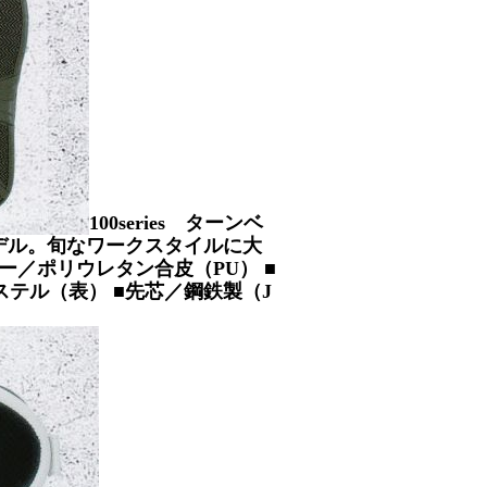
100series ターンベ
モデル。旬なワークスタイルに大
ッパー／ポリウレタン合皮（PU） ■
テル（表） ■先芯／鋼鉄製（J