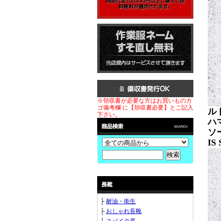
※領収書が必要な方はお買いものカ
ゴ備考欄 に【領収書必要】とご記入
ル
下さい。
ハ
ソ
IS
├
耐油・衛生
├
おしゃれ長靴