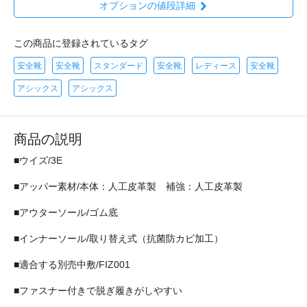
オプションの値段詳細
この商品に登録されているタグ
安全靴
安全靴
スタンダード
安全靴
レディース
安全靴
アシックス
アシックス
商品の説明
■ウイズ/3E
■アッパー素材/本体：人工皮革製 補強：人工皮革製
■アウターソール/ゴム底
■インナーソール/取り替え式（抗菌防カビ加工）
■適合する別売中敷/FIZ001
■ファスナー付きで脱ぎ履きがしやすい