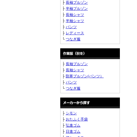
├
長袖ブルゾン
├
半袖ブルゾン
├
長袖シャツ
├
半袖シャツ
├
パンツ
├
レディース
└
つなぎ服
├
長袖ブルゾン
├
長袖シャツ
├
防寒ブルゾン(パンツ）
├
パンツ
└
つなぎ服
├
シモン
├
おたふく手袋
├
弘進ゴム
├
日進ゴム