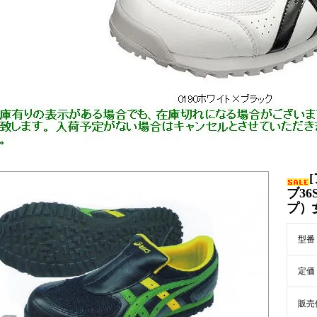
ブ36
プ）
型番
定価
販売