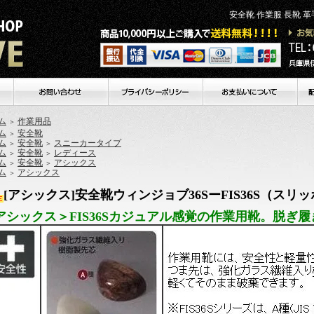
安全靴 作業服 長靴 
個人
ム
作業用品
＞
ム
安全靴
＞
ム
安全靴
スニーカータイプ
＞
＞
ム
安全靴
レディース
＞
＞
ム
安全靴
アシックス
＞
＞
ム
アシックス
＞
[アシックス]安全靴ウィンジョブ36SーFIS36S（ス
アシックス＞FIS36Sカジュアル感覚の作業用靴。脱ぎ