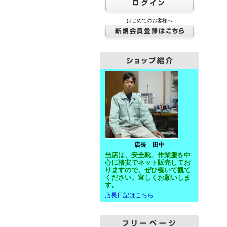
はじめてのお客様へ
店長 田中
当店は、安全靴、作業服を中
心に格安で
ネット
販売してお
りますので、ぜひ覗いて観て
ください。宜しくお願いしま
す。
店長日記はこちら