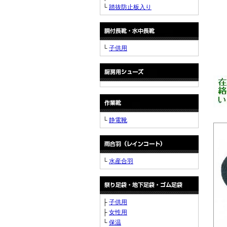
└
踏抜防止板入り
└
子供用
└
静電靴
└
水産合羽
├
子供用
├
女性用
└
保温