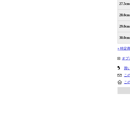
27.5cm
28.0cm
29.0cm
30.0cm
» 特定
オプ
買
こ
こ