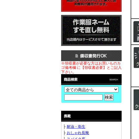
※領収書が必要な方はお買いものカ
ゴ備考欄 に【領収書必要】とご記入
下さい。
├
耐油・衛生
├
おしゃれ長靴