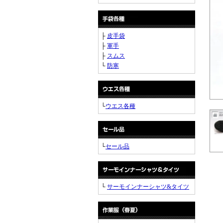
├
皮手袋
├
軍手
├
スムス
└
防寒
└
ウエス各種
└
セール品
└
サーモインナーシャツ&タイツ