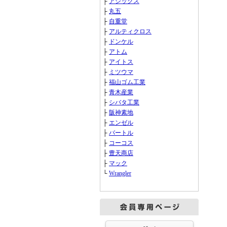
├
アシックス
├
丸五
├
自重堂
├
アルティクロス
├
ドンケル
├
アトム
├
アイトス
├
ミツウマ
├
福山ゴム工業
├
青木産業
├
シバタ工業
├
阪神素地
├
エンゼル
├
バートル
├
コーコス
├
豊天商店
├
マック
└
Wrangler