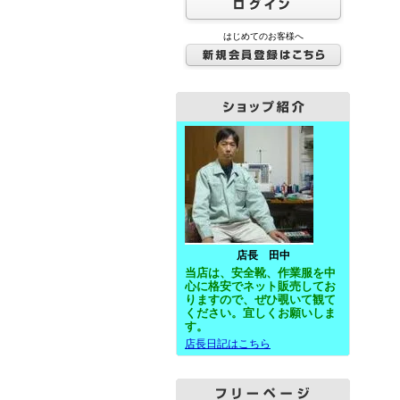
はじめてのお客様へ
店長 田中
当店は、安全靴、作業服を中
心に格安で
ネット
販売してお
りますので、ぜひ覗いて観て
ください。宜しくお願いしま
す。
店長日記はこちら