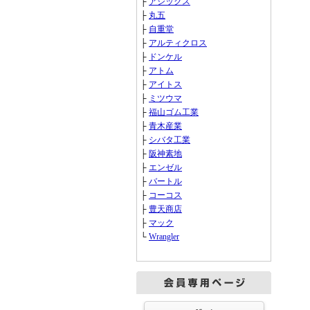
├
アシックス
├
丸五
├
自重堂
├
アルティクロス
├
ドンケル
├
アトム
├
アイトス
├
ミツウマ
├
福山ゴム工業
├
青木産業
├
シバタ工業
├
阪神素地
├
エンゼル
├
バートル
├
コーコス
├
豊天商店
├
マック
└
Wrangler