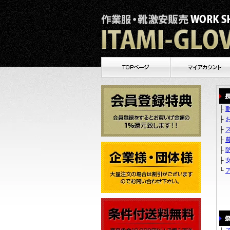
├
├
├
├
├
├
└