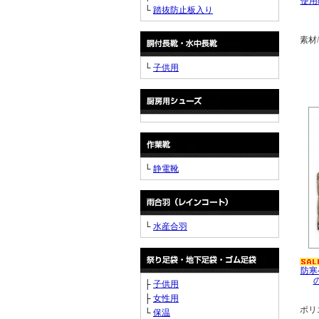
使用
└
踏抜防止板入り
素材
└
子供用
└
静電靴
└
水産合羽
防寒
├
子供用
├
女性用
ポリ
└
保温