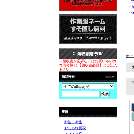
├
├
└
ホー
※領収書が必要な方はお買いものカ
ゴ備考欄 に【領収書必要】とご記入
下さい。
[
├
耐油・衛生
├
おしゃれ長靴