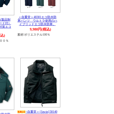
＜自重堂＞48381エコ防水防
エコ製品制
寒パンツ ウルトラ使用のハ
ード付）
イブリッドエコ防水防寒。
対策エコ
9,980円(税込)
素材/ポリエステル100％
税込)
１００％
<自重堂＞{Jawin}58140