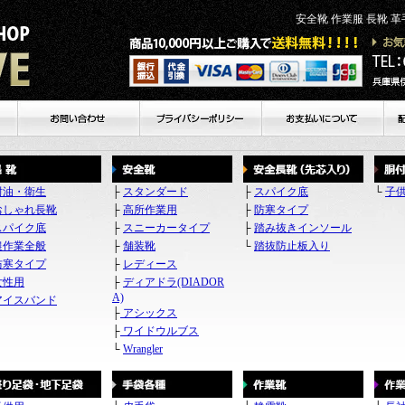
安全靴 作業服 長靴 
個人
耐油・衛生
├
スタンダード
├
スパイク底
└
子
おしゃれ長靴
├
高所作業用
├
防寒タイプ
スパイク底
├
スニーカータイプ
├
踏み抜きインソール
農作業全般
├
舗装靴
└
踏抜防止板入り
防寒タイプ
├
レディース
女性用
├
ディアドラ(DIADOR
A)
アイスバンド
├
アシックス
├
ワイドウルブス
└
Wrangler