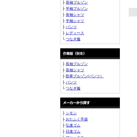
├
長袖ブルゾン
├
半袖ブルゾン
├
長袖シャツ
├
半袖シャツ
├
パンツ
├
レディース
└
つなぎ服
├
長袖ブルゾン
├
長袖シャツ
├
防寒ブルゾン(パンツ）
├
パンツ
└
つなぎ服
├
シモン
├
おたふく手袋
├
弘進ゴム
├
日進ゴム