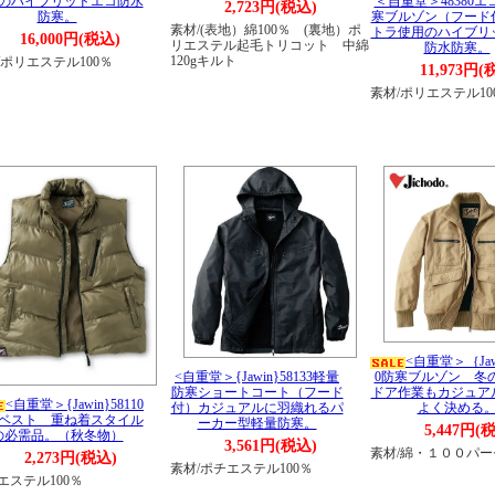
のハイブリッドエコ防水
＜自重堂＞48380
2,723円(税込)
防寒。
寒ブルゾン（フード
素材/(表地）綿100％ (裏地）ポ
トラ使用のハイブリ
16,000円(税込)
リエステル起毛トリコット 中綿
防水防寒。
120gキルト
/ポリエステル100％
11,973円(
素材/ポリエステル10
<自重堂＞｛Jawi
<自重堂＞{Jawin}58133軽量
0防寒ブルゾン 冬
防寒ショートコート（フード
ドア作業もカジュア
<自重堂＞{Jawin}58110
付）カジュアルに羽織れるパ
よく決める
ベスト 重ね着スタイル
ーカー型軽量防寒。
5,447円(
の必需品。（秋冬物）
3,561円(税込)
素材/綿・１００パ
2,273円(税込)
素材/ポチエステル100％
エステル100％