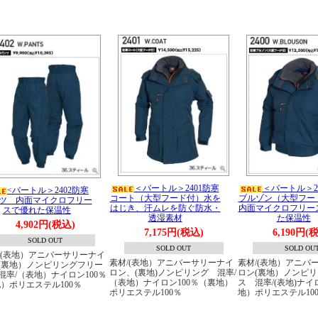
＜バートル＞2401防寒
＜バートル＞2
<バートル＞2402防寒
コート（大型フード付）水を
ブルゾン（大型フ
ツ 内面マイクロフリー
はじき、汗ムレを防ぐ防水・
内面マイクロフリー
スで優れた保温性
透湿素材
た保温性
4,902円(税込)
7,175円(税込)
6,190円(
SOLD OUT
SOLD OUT
SOLD OU
/(表地）アニバーサリーナイ
素材/(表地）アニバーサリーナイ
素材/(表地）アニバ
(裏地）ノンピリングフリー
ロン、(裏地)ノンピリング 混率/
ロン(裏地）ノンピ
混率/（表地）ナイロン100％
（表地）ナイロン100％（裏地）
ス 混率/(表地)ナイロ
地）ポリエステル100％
ポリエステル100％
地）ポリエステル10