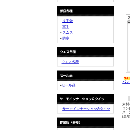
├
皮手袋
├
軍手
├
スムス
└
防寒
└
ウエス各種
パン
└
セール品
素材
ロン
└
サーモインナーシャツ&タイツ
ス 
(裏