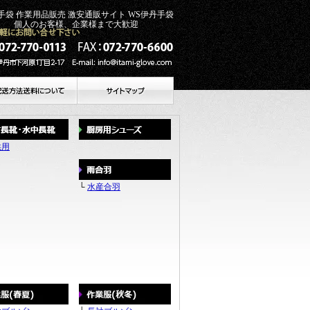
革手袋 作業用品販売 激安通販サイト WS伊丹手袋
のお客様、企業様まで大歓迎
供用
└
水産合羽