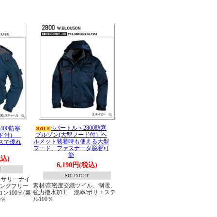
<バートル＞2800防寒
400防寒
ブルゾン(大型フード付）ヘ
ード付）
ルメット装着時も使える大型
スで優れ
フード、ファスナーダ脱着可
能
税込)
6,190円(税込)
T
SOLD OUT
ーサリーナイ
素材/高密度交織ツイル、制電、
リングフリー
強力撥水加工 混率/ポリエステ
ン100％(裏
ル100％
0％