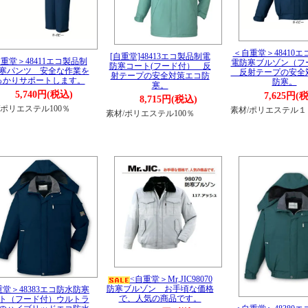
＜自重堂＞48410
[自重堂]48413エコ製品制電
重堂＞48411エコ製品制
電防寒ブルゾン（フ
防寒コート(フード付） 反
寒パンツ 安全な作業を
反射テープの安全
射テープの安全対策エコ防
っかりサポートします。
防寒。
寒。
5,740円(税込)
7,625円(
8,715円(税込)
/ポリエステル100％
素材/ポリエステル
素材/ポリエステル100％
<自重堂＞Mr,JIC98070
防寒ブルゾン お手頃な価格
重堂＞48383エコ防水防寒
で、人気の商品です。
ト（フード付）ウルトラ