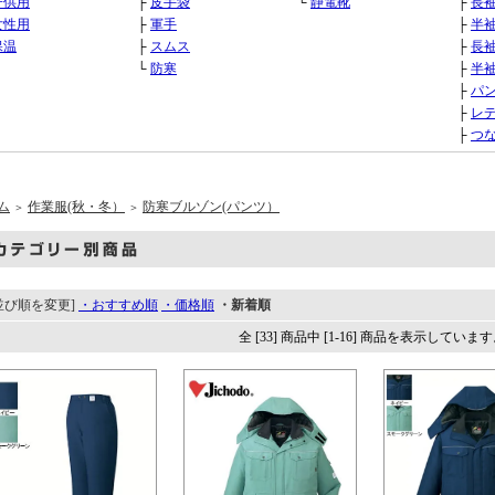
子供用
├
皮手袋
└
静電靴
├
長
女性用
├
軍手
├
半
保温
├
スムス
├
長
└
防寒
├
半
├
パ
├
レ
├
つ
ム
作業服(秋・冬）
防寒ブルゾン(パンツ）
＞
＞
並び順を変更]
・おすすめ順
・価格順
・新着順
全 [33] 商品中 [1-16] 商品を表示していま