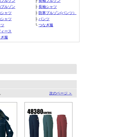
袖ブルゾン
├
長袖ブルゾン
袖ブルゾン
├
長袖シャツ
袖シャツ
├
防寒ブルゾン(パンツ）
袖シャツ
├
パンツ
ンツ
└
つなぎ服
ディース
なぎ服
す。
次のページ ＞