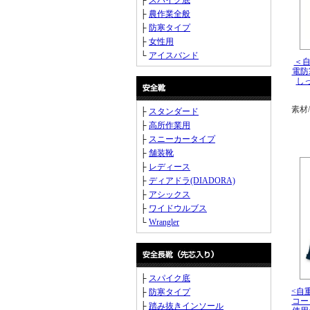
├
スパイク底
├
農作業全般
├
防寒タイプ
├
女性用
└
アイスバンド
＜自
電防
し
素材
├
スタンダード
├
高所作業用
├
スニーカータイプ
├
舗装靴
├
レディース
├
ディアドラ(DIADORA)
├
アシックス
├
ワイドウルブス
└
Wrangler
├
スパイク底
<自
├
防寒タイプ
コー
├
踏み抜きインソール