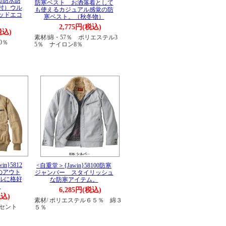
エコ防水防
防寒ベスト お洒落着として
付）ウル
も使えるカジュアル感覚の防
ッドエコ
寒ベスト。（秋冬物）
2,775円(税込)
税込)
素材/綿・57％ ポリエステル3
0％
5％ ナイロン8％
n}5812
<自重堂＞{Jawin}58100防寒
のアウト
ジャンバー スタイリッシュ
ルに格好
な防寒アイテム。
。
6,285円(税込)
税込)
素材/ ポリエステル６５％ 綿３
ーセント
５％